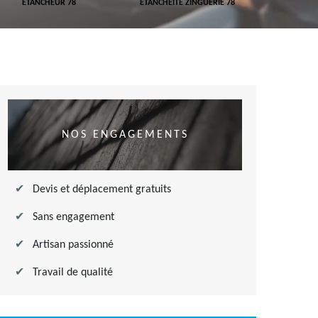
ETANCHEUR 78
ETANCHÉITÉ ZINGUERIE 78
ETANCHÉITÉ
NOS ENGAGEMENTS
Devis et déplacement gratuits
Sans engagement
Artisan passionné
Travail de qualité