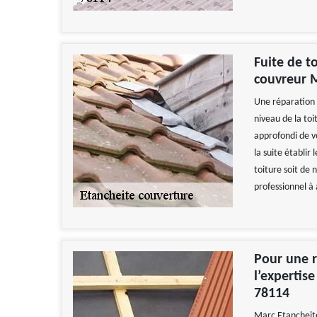
Fuite de to
couvreur M
Une réparation d
niveau de la toi
approfondi de vo
la suite établir
toiture soit de
professionnel à
Pour une r
l’expertis
78114
Marc Etancheité 