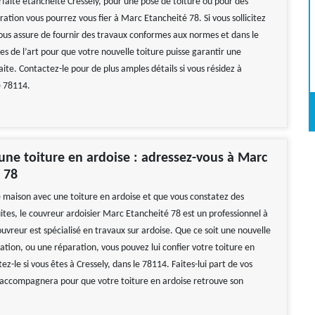
rfaite étanchéité Cressely, pour une pose de toiture ou pour des
ation vous pourrez vous fier à Marc Etancheité 78. Si vous sollicitez
 vous assure de fournir des travaux conformes aux normes et dans le
es de l’art pour que votre nouvelle toiture puisse garantir une
ite. Contactez-le pour de plus amples détails si vous résidez à
e 78114.
 une toiture en ardoise : adressez-vous à Marc
 78
e maison avec une toiture en ardoise et que vous constatez des
ites, le couvreur ardoisier Marc Etancheité 78 est un professionnel à
uvreur est spécialisé en travaux sur ardoise. Que ce soit une nouvelle
ation, ou une réparation, vous pouvez lui confier votre toiture en
ez-le si vous êtes à Cressely, dans le 78114. Faites-lui part de vos
us accompagnera pour que votre toiture en ardoise retrouve son