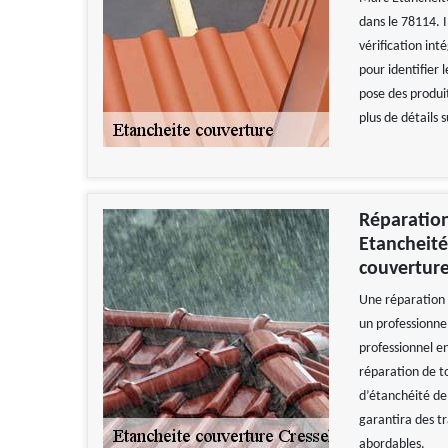
dans le 78114. I
vérification int
pour identifier 
pose des produi
plus de détails s
Réparation
Etancheité
couverture
Une réparation d
un professionn
professionnel e
réparation de to
d’étanchéité de 
garantira des t
abordables.