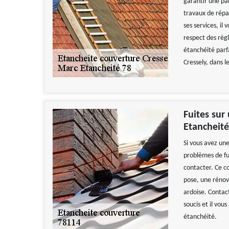
garantir une pa
travaux de répar
ses services, il
respect des règl
étanchéité parfa
Cressely, dans l
Fuites sur
Etancheité
Si vous avez un
problèmes de fu
contacter. Ce co
pose, une rénov
ardoise. Contact
soucis et il vo
étanchéité.