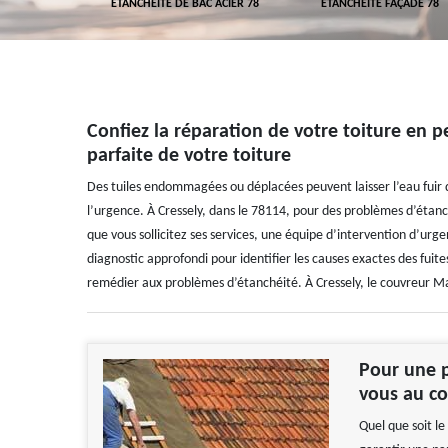
 TOITURE 78
ETANCHÉITÉ DE BAC ACIER 78
ETANCHÉITÉ FAÇADE 78
Confiez la réparation de votre toiture en 
parfaite de votre toiture
Des tuiles endommagées ou déplacées peuvent laisser l’eau fuir d
l’urgence. À Cressely, dans le 78114, pour des problèmes d’étan
que vous sollicitez ses services, une équipe d’intervention d’urg
diagnostic approfondi pour identifier les causes exactes des fuite
remédier aux problèmes d’étanchéité. À Cressely, le couvreur Ma
Pour une p
vous au co
Quel que soit le