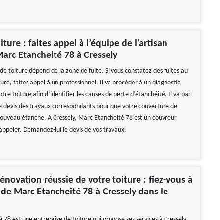
iture : faites appel à l’équipe de l’artisan
arc Etancheité 78 à Cressely
e toiture dépend de la zone de fuite. Si vous constatez des fuites au
ture, faites appel à un professionnel. Il va procéder à un diagnostic
tre toiture afin d’identifier les causes de perte d’étanchéité. Il va par
 le devis des travaux correspondants pour que votre couverture de
 nouveau étanche. A Cressely, Marc Etancheité 78 est un couvreur
 appeler. Demandez-lui le devis de vos travaux.
énovation réussie de votre toiture : fiez-vous à
e de Marc Etancheité 78 à Cressely dans le
78 est une entreprise de toiture qui propose ses services à Cressely,