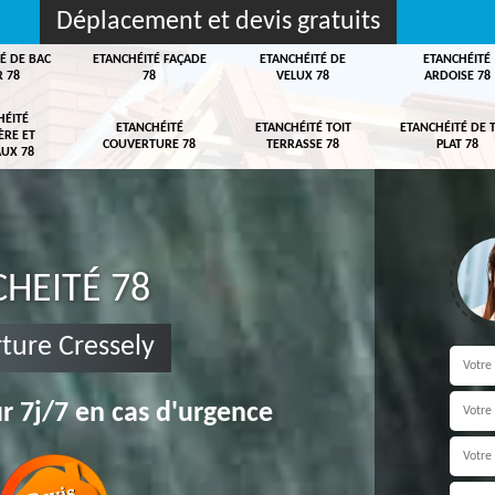
Déplacement et devis gratuits
É DE BAC
ETANCHÉITÉ FAÇADE
ETANCHÉITÉ DE
ETANCHÉITÉ
R 78
78
VELUX 78
ARDOISE 78
HÉITÉ
ETANCHÉITÉ
ETANCHÉITÉ TOIT
ETANCHÉITÉ DE 
ÈRE ET
COUVERTURE 78
TERRASSE 78
PLAT 78
UX 78
HEITÉ 78
ture Cressely
r 7j/7 en cas d'urgence