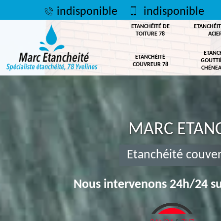
indisponible
indisponible
ETANCHÉITÉ DE
ETANCHÉIT
TOITURE 78
ACIE
ETANC
ETANCHÉITÉ
GOUTTI
COUVREUR 78
CHÉNEA
MARC ETANC
Etanchéité couver
Nous intervenons 24h/24 su