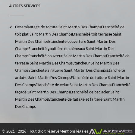
AUTRES SERVICES
Désamiantage de toiture Saint Martin Des Champs
Etanchéité de
toit plat Saint Martin Des Champs
Etanchéité toit terrasse Saint
Martin Des Champs
Etanchéité couverture Saint Martin Des
Champs
Etanchéité gouttière et chéneaux Saint Martin Des
Champs
Etanchéité couvreur Saint Martin Des Champs
Etanchéité de
terrasse Saint Martin Des Champs
Etancheur Saint Martin Des
Champs
Etanchéité zinguerie Saint Martin Des Champs
Etanchéité
ardoise Saint Martin Des Champs
Etanchéité de toiture Saint Martin
Des Champs
Etanchéité de velux Saint Martin Des Champs
Etanchéité
façade Saint Martin Des Champs
Etanchéité de bac acier Saint
Martin Des Champs
Etanchéité de faîtage et faîtière Saint Martin
Des Champs
© 2021 - 2026 - Tout droit réservé
Mentions légales