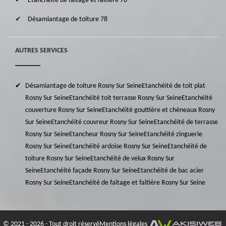
Etanchéité de faîtage et faîtière 78
Désamiantage de toiture 78
AUTRES SERVICES
Désamiantage de toiture Rosny Sur Seine
Etanchéité de toit plat
Rosny Sur Seine
Etanchéité toit terrasse Rosny Sur Seine
Etanchéité
couverture Rosny Sur Seine
Etanchéité gouttière et chéneaux Rosny
Sur Seine
Etanchéité couvreur Rosny Sur Seine
Etanchéité de terrasse
Rosny Sur Seine
Etancheur Rosny Sur Seine
Etanchéité zinguerie
Rosny Sur Seine
Etanchéité ardoise Rosny Sur Seine
Etanchéité de
toiture Rosny Sur Seine
Etanchéité de velux Rosny Sur
Seine
Etanchéité façade Rosny Sur Seine
Etanchéité de bac acier
Rosny Sur Seine
Etanchéité de faîtage et faîtière Rosny Sur Seine
© 2021 - 2026 - Tout droit réservé
Mentions légales