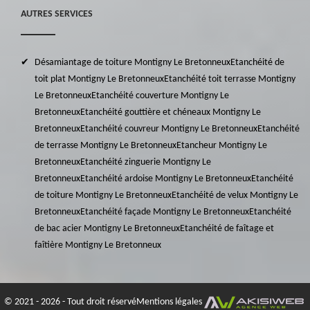
AUTRES SERVICES
Désamiantage de toiture Montigny Le Bretonneux
Etanchéité de
toit plat Montigny Le Bretonneux
Etanchéité toit terrasse Montigny
Le Bretonneux
Etanchéité couverture Montigny Le
Bretonneux
Etanchéité gouttière et chéneaux Montigny Le
Bretonneux
Etanchéité couvreur Montigny Le Bretonneux
Etanchéité
de terrasse Montigny Le Bretonneux
Etancheur Montigny Le
Bretonneux
Etanchéité zinguerie Montigny Le
Bretonneux
Etanchéité ardoise Montigny Le Bretonneux
Etanchéité
de toiture Montigny Le Bretonneux
Etanchéité de velux Montigny Le
Bretonneux
Etanchéité façade Montigny Le Bretonneux
Etanchéité
de bac acier Montigny Le Bretonneux
Etanchéité de faîtage et
faîtière Montigny Le Bretonneux
© 2021 - 2026 - Tout droit réservé
Mentions légales