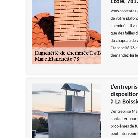
Ecole, 781
Vous constatez 
de votre plafon
cheminée. Il va 
que des failles 
du chapeau de 
Etancheité 78 es
demandez-lui le
L’entrepri
dispositio
à La Boiss
L’entreprise Ma
contacter pour 
problèmes de fu
peut intervenir 