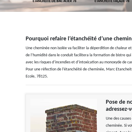
 TOITURE 78
ETANCHÉITÉ DE BAC ACIER 78
ETANCHÉITÉ FAÇADE 78
Pourquoi refaire l’étanchéité d’une chemin
Une cheminée non isolée va faciliter la déperdition de chaleur 
de l’humidité dans le conduit facilitera la formation de bistre q
avec les risques d’incendies et d’intoxication au monoxyde de 
Pour une réfection de l’étanchéité de cheminée, Marc Etancheité 
Ecole, 78125.
Pose de no
adressez-
Une des causes d
cheminée. Si vo