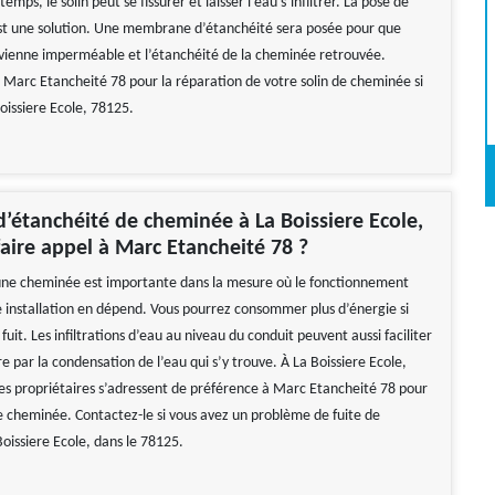
emps, le solin peut se fissurer et laisser l’eau s’infiltrer. La pose de
st une solution. Une membrane d’étanchéité sera posée pour que
evienne imperméable et l’étanchéité de la cheminée retrouvée.
 Marc Etancheité 78 pour la réparation de votre solin de cheminée si
oissiere Ecole, 78125.
d’étanchéité de cheminée à La Boissiere Ecole,
aire appel à Marc Etancheité 78 ?
une cheminée est importante dans la mesure où le fonctionnement
e installation en dépend. Vous pourrez consommer plus d’énergie si
uit. Les infiltrations d’eau au niveau du conduit peuvent aussi faciliter
re par la condensation de l’eau qui s’y trouve. À La Boissiere Ecole,
les propriétaires s’adressent de préférence à Marc Etancheité 78 pour
e cheminée. Contactez-le si vous avez un problème de fuite de
oissiere Ecole, dans le 78125.