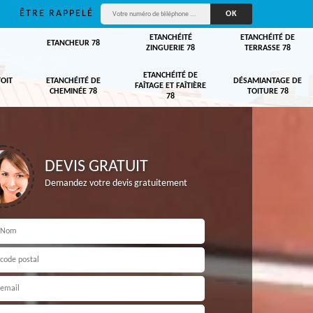
ÊTRE RAPPELÉ
ETANCHÉITÉ
ETANCHÉITÉ DE
ETANCHEUR 78
ZINGUERIE 78
TERRASSE 78
ETANCHÉITÉ DE
TOIT
ETANCHÉITÉ DE
DÉSAMIANTAGE DE
FAÎTAGE ET FAÎTIÈRE
CHEMINÉE 78
TOITURE 78
78
DEVIS GRATUIT
Demandez votre devis gratuitement