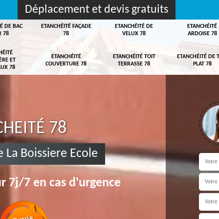
Déplacement et devis gratuits
É DE BAC
ETANCHÉITÉ FAÇADE
ETANCHÉITÉ DE
ETANCHÉITÉ
R 78
78
VELUX 78
ARDOISE 78
HÉITÉ
ETANCHÉITÉ
ETANCHÉITÉ TOIT
ETANCHÉITÉ DE 
ÈRE ET
COUVERTURE 78
TERRASSE 78
PLAT 78
UX 78
HEITÉ 78
 La Boissiere Ecole
r 7j/7 en cas d'urgence