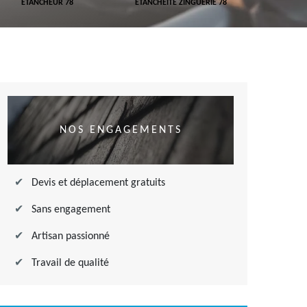
ETANCHEUR 78
ETANCHÉITÉ ZINGUERIE 78
ETANCHÉITÉ
NOS ENGAGEMENTS
Devis et déplacement gratuits
Sans engagement
Artisan passionné
Travail de qualité