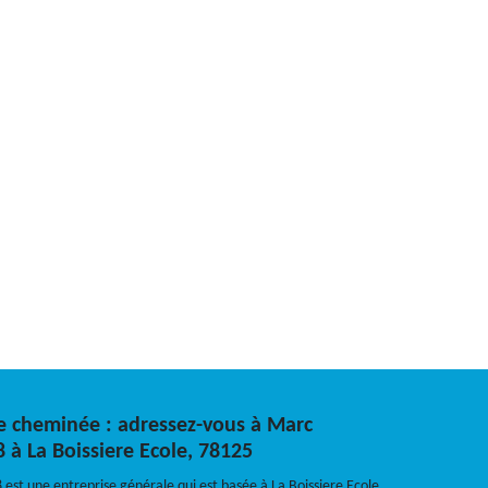
e cheminée : adressez-vous à Marc
 à La Boissiere Ecole, 78125
est une entreprise générale qui est basée à La Boissiere Ecole.