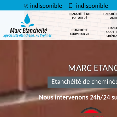
indisponible
indisponible
ETANCHÉITÉ DE
ETANCHÉIT
TOITURE 78
ACIE
ETANC
ETANCHÉITÉ
GOUTTI
COUVREUR 78
CHÉNEA
MARC ETANC
Etanchéité de cheminée
Nous intervenons 24h/24 su