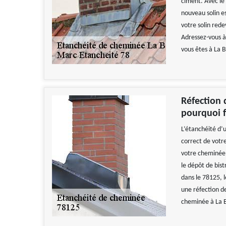
ciment. Avec le t
nouveau solin e
votre solin red
Adressez-vous à
vous êtes à La B
Réfection 
pourquoi f
L’étanchéité d’
correct de votr
votre cheminée f
le dépôt de bist
dans le 78125, 
une réfection d
cheminée à La B