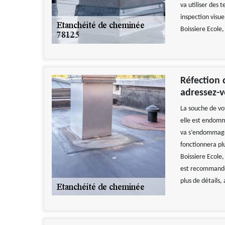
va utiliser des 
inspection visuel
Boissiere Ecole,
Réfection 
adressez-v
La souche de vo
elle est endomma
va s’endommager
fonctionnera pl
Boissiere Ecole
est recommandé
plus de détails,