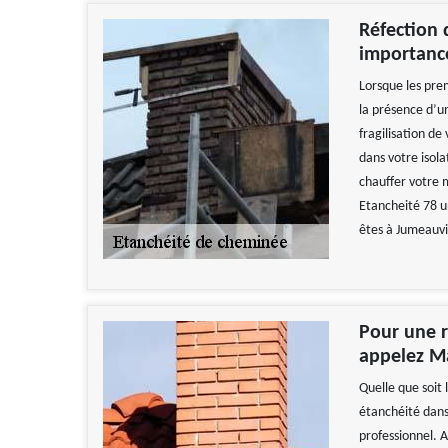
Réfection 
importanc
Lorsque les prem
la présence d’u
fragilisation d
dans votre isol
chauffer votre 
Etancheité 78 u
êtes à Jumeauvi
Pour une r
appelez Ma
Quelle que soit 
étanchéité dans 
professionnel. 