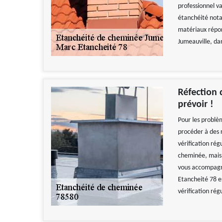
professionnel v
étanchéité notam
matériaux répon
Jumeauville, da
Réfection 
prévoir !
Pour les problè
procéder à des r
vérification rég
cheminée, mais l
vous accompagne
Etancheité 78 e
vérification rég