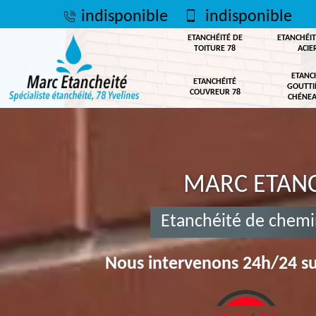
indisponible
indisponible
ETANCHÉITÉ DE
ETANCHÉIT
TOITURE 78
ACIE
ETANC
ETANCHÉITÉ
GOUTTI
COUVREUR 78
CHÉNEA
MARC ETANC
Etanchéité de chemi
Nous intervenons 24h/24 su