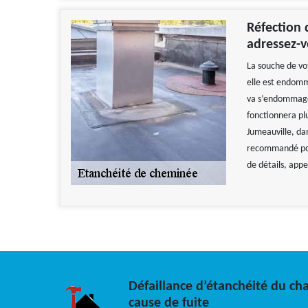
Réfection 
adressez-v
La souche de vo
elle est endomma
va s’endommager
fonctionnera pl
Jumeauville, da
recommandé pou
de détails, appe
Défaillance d’étanchéité du c
cause de fuite