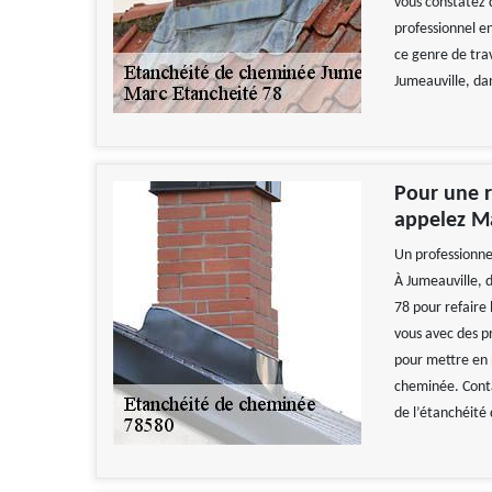
vous constatez 
professionnel en
ce genre de trav
Jumeauville, da
Pour une r
appelez Ma
Un professionnel
À Jumeauville, 
78 pour refaire 
vous avec des p
pour mettre en 
cheminée. Conta
de l’étanchéité