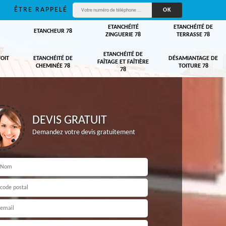
ÊTRE RAPPELÉ
ETANCHÉITÉ
ETANCHÉITÉ DE
ETANCHEUR 78
ZINGUERIE 78
TERRASSE 78
ETANCHÉITÉ DE
TOIT
ETANCHÉITÉ DE
DÉSAMIANTAGE DE
FAÎTAGE ET FAÎTIÈRE
CHEMINÉE 78
TOITURE 78
78
DEVIS GRATUIT
Demandez votre devis gratuitement