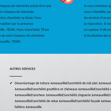
u chapeau de cheminée puisse être une
Si vous constatez q
. Un chapeau de cheminée
vous n’identifiez pa
otre cheminée va laisser l’eau
les services d’un pr
fragiliser par la présence
la réparation. Si vo
uville, 78580, Marc Etancheité 78 est
un capteur d’ultras
on de votre chapeau de cheminée.
la localisation des 
eauville, 78580.
AUTRES SERVICES
Désamiantage de toiture Jumeauville
Etanchéité de toit plat Jumeauvi
Jumeauville
Etanchéité gouttière et chéneaux Jumeauville
Etanchéité 
Jumeauville
Etancheur Jumeauville
Etanchéité zinguerie Jumeauville
Et
Jumeauville
Etanchéité de velux Jumeauville
Etanchéité façade Jumeau
faîtière Jumeauville