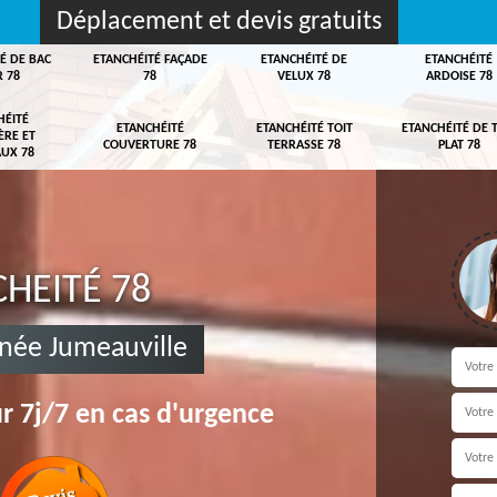
Déplacement et devis gratuits
É DE BAC
ETANCHÉITÉ FAÇADE
ETANCHÉITÉ DE
ETANCHÉITÉ
R 78
78
VELUX 78
ARDOISE 78
HÉITÉ
ETANCHÉITÉ
ETANCHÉITÉ TOIT
ETANCHÉITÉ DE 
ÈRE ET
COUVERTURE 78
TERRASSE 78
PLAT 78
UX 78
HEITÉ 78
née Jumeauville
r 7j/7 en cas d'urgence