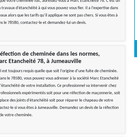
que votre cheminée fuit, adressez-vous à Marc Etancheité 78. C’est un
 travaux d’étanchéité à qui vous pouvez vous fier. Il a l’expertise dans
aux alors que les tarifs qu’il applique ne sont pas chers. Si vous êtes à
ns le 78580, contactez-le et demandez-lui un devis.
éfection de cheminée dans les normes,
rc Etancheité 78, à Jumeauville
 est toujours requis quelle que soit l’origine d’une fuite de cheminée.
dans le 78580, vous pouvez vous adresser à la société Marc Etancheité
l’étanchéité de votre installation. Ce professionnel va intervenir chez
rofessionnels expérimentés soit pour une réfection de maçonnerie, soit
place des joints d’étanchéité soit pour réparer le chapeau de votre
ctez-le si vous êtes à Jumeauville. Demandez un devis de la réfection
 de votre cheminée.