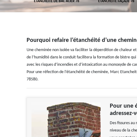
 TOITURE 78
ETANCHÉITÉ DE BAC ACIER 78
ETANCHÉITÉ FAÇADE 78
Pourquoi refaire l’étanchéité d’une chemin
Une cheminée non isolée va faciliter la déperdition de chaleur 
de l’humidité dans le conduit facilitera la formation de bistre q
avec les risques d’incendies et d’intoxication au monoxyde de 
Pour une réfection de l’étanchéité de cheminée, Marc Etancheité 
78580.
Pour une é
adressez-v
Des fissures au
niveau de la ch