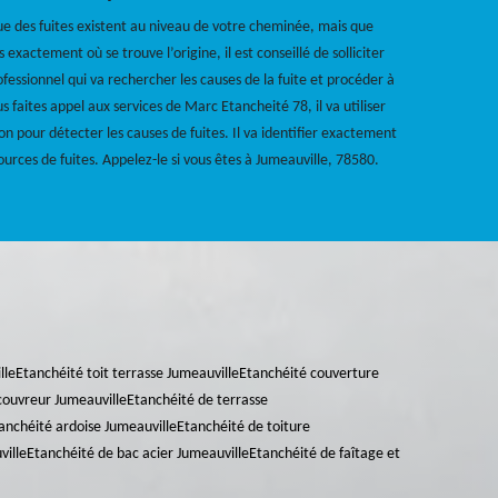
ue des fuites existent au niveau de votre cheminée, mais que
s exactement où se trouve l’origine, il est conseillé de solliciter
ofessionnel qui va rechercher les causes de la fuite et procéder à
us faites appel aux services de Marc Etancheité 78, il va utiliser
on pour détecter les causes de fuites. Il va identifier exactement
sources de fuites. Appelez-le si vous êtes à Jumeauville, 78580.
lle
Etanchéité toit terrasse Jumeauville
Etanchéité couverture
couvreur Jumeauville
Etanchéité de terrasse
anchéité ardoise Jumeauville
Etanchéité de toiture
ville
Etanchéité de bac acier Jumeauville
Etanchéité de faîtage et