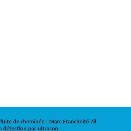
 fuite de cheminée : Marc Etancheité 78
la détection par ultrason