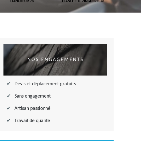
ETANCHEUR 78
ETANCHÉITÉ ZINGUERIE 78
ETANCHÉITÉ
NOS ENGAGEMENTS
Devis et déplacement gratuits
Sans engagement
Artisan passionné
Travail de qualité