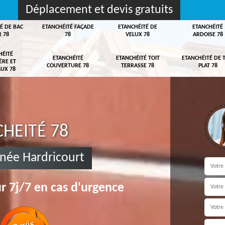
Déplacement et devis gratuits
É DE BAC
ETANCHÉITÉ FAÇADE
ETANCHÉITÉ DE
ETANCHÉITÉ
R 78
78
VELUX 78
ARDOISE 78
HÉITÉ
ETANCHÉITÉ
ETANCHÉITÉ TOIT
ETANCHÉITÉ DE 
ÈRE ET
COUVERTURE 78
TERRASSE 78
PLAT 78
UX 78
HEITÉ 78
née Hardricourt
r 7j/7 en cas d'urgence