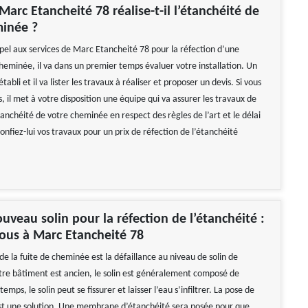
rc Etancheité 78 réalise-t-il l’étanchéité de
minée ?
ppel aux services de Marc Etancheité 78 pour la réfection d’une
heminée, il va dans un premier temps évaluer votre installation. Un
tabli et il va lister les travaux à réaliser et proposer un devis. Si vous
s, il met à votre disposition une équipe qui va assurer les travaux de
tanchéité de votre cheminée en respect des règles de l’art et le délai
. Confiez-lui vos travaux pour un prix de réfection de l’étanchéité
uveau solin pour la réfection de l’étanchéité :
vous à Marc Etancheité 78
e la fuite de cheminée est la défaillance au niveau de solin de
tre bâtiment est ancien, le solin est généralement composé de
emps, le solin peut se fissurer et laisser l’eau s’infiltrer. La pose de
st une solution. Une membrane d’étanchéité sera posée pour que