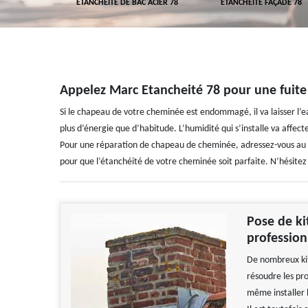
 TOITURE 78
ETANCHÉITÉ DE BAC ACIER 78
ETANCHÉITÉ FAÇADE 78
Appelez Marc Etancheité 78 pour une fuit
Si le chapeau de votre cheminée est endommagé, il va laisser l’eau
plus d’énergie que d’habitude. L’humidité qui s’installe va affect
Pour une réparation de chapeau de cheminée, adressez-vous au c
pour que l’étanchéité de votre cheminée soit parfaite. N’hésitez 
Pose de ki
profession
De nombreux kit
résoudre les pr
même installer 