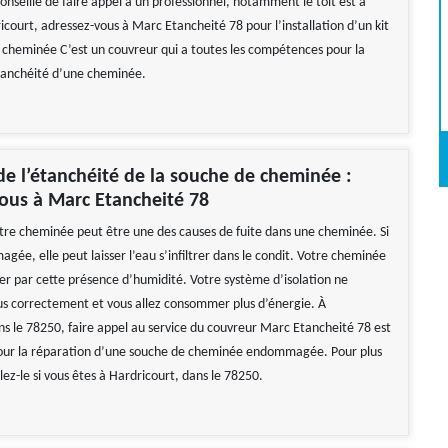
 conseillé de faire appel à un professionnel, notamment le toit est à
icourt, adressez-vous à Marc Etancheité 78 pour l’installation d’un kit
 cheminée C’est un couvreur qui a toutes les compétences pour la
étanchéité d’une cheminée.
de l’étanchéité de la souche de cheminée :
ous à Marc Etancheité 78
tre cheminée peut être une des causes de fuite dans une cheminée. Si
gée, elle peut laisser l’eau s’infiltrer dans le condit. Votre cheminée
 par cette présence d’humidité. Votre système d’isolation ne
us correctement et vous allez consommer plus d’énergie. À
ns le 78250, faire appel au service du couvreur Marc Etancheité 78 est
r la réparation d’une souche de cheminée endommagée. Pour plus
lez-le si vous êtes à Hardricourt, dans le 78250.