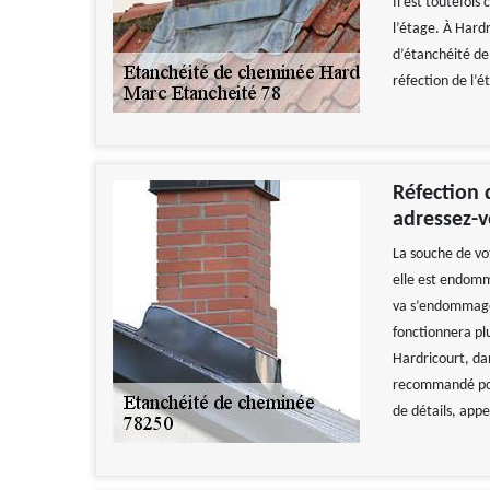
Il est toutefois
l’étage. À Hardr
d’étanchéité de
réfection de l’
Réfection 
adressez-v
La souche de vo
elle est endomma
va s’endommager
fonctionnera pl
Hardricourt, da
recommandé pou
de détails, appe