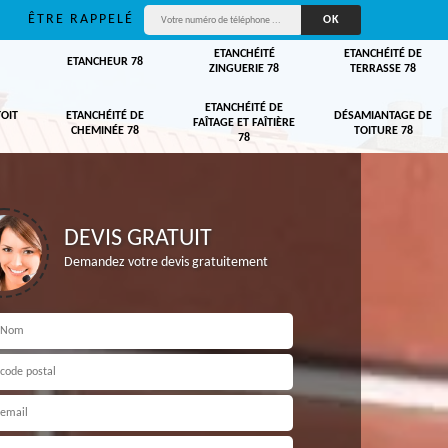
ÊTRE RAPPELÉ
ETANCHÉITÉ
ETANCHÉITÉ DE
ETANCHEUR 78
ZINGUERIE 78
TERRASSE 78
ETANCHÉITÉ DE
TOIT
ETANCHÉITÉ DE
DÉSAMIANTAGE DE
FAÎTAGE ET FAÎTIÈRE
CHEMINÉE 78
TOITURE 78
78
DEVIS GRATUIT
Demandez votre devis gratuitement