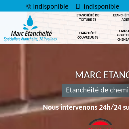
indisponible
indisponible
ETANCHÉITÉ DE
ETANCHÉIT
TOITURE 78
ACIE
ETANC
ETANCHÉITÉ
GOUTTI
COUVREUR 78
CHÉNEA
MARC ETANC
Etanchéité de chemi
Nous intervenons 24h/24 su