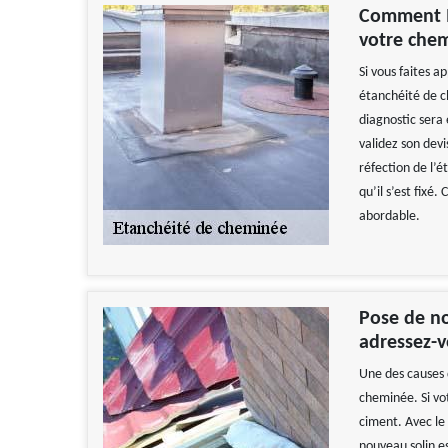
Comment Ma
votre che
Si vous faites a
étanchéité de c
diagnostic sera é
validez son devi
réfection de l’é
qu’il s’est fixé
abordable.
Pose de no
adressez-
Une des causes d
cheminée. Si vo
ciment. Avec le t
nouveau solin e