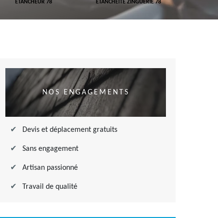
ETANCHEUR 78
ETANCHÉITÉ ZINGUERIE 78
ETANCHÉITÉ
NOS ENGAGEMENTS
Devis et déplacement gratuits
Sans engagement
Artisan passionné
Travail de qualité