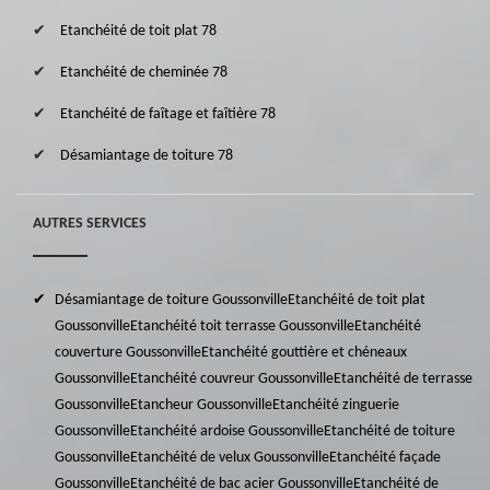
Etanchéité de toit plat 78
Etanchéité de cheminée 78
Etanchéité de faîtage et faîtière 78
Désamiantage de toiture 78
AUTRES SERVICES
Désamiantage de toiture Goussonville
Etanchéité de toit plat
Goussonville
Etanchéité toit terrasse Goussonville
Etanchéité
couverture Goussonville
Etanchéité gouttière et chéneaux
Goussonville
Etanchéité couvreur Goussonville
Etanchéité de terrasse
Goussonville
Etancheur Goussonville
Etanchéité zinguerie
Goussonville
Etanchéité ardoise Goussonville
Etanchéité de toiture
Goussonville
Etanchéité de velux Goussonville
Etanchéité façade
Goussonville
Etanchéité de bac acier Goussonville
Etanchéité de