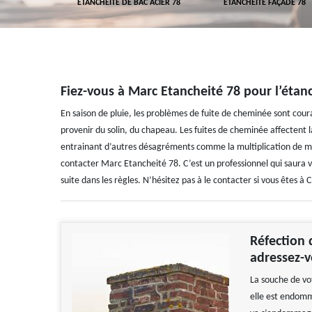
 TOITURE 78
ETANCHÉITÉ DE BAC ACIER 78
ETANCHÉITÉ FAÇADE 78
Fiez-vous à Marc Etancheité 78 pour l’étan
En saison de pluie, les problèmes de fuite de cheminée sont couran
provenir du solin, du chapeau. Les fuites de cheminée affectent l
entrainant d’autres désagréments comme la multiplication de mo
contacter Marc Etancheité 78. C’est un professionnel qui saura vou
suite dans les règles. N’hésitez pas à le contacter si vous êtes à 
Réfection 
adressez-v
La souche de vo
elle est endomma