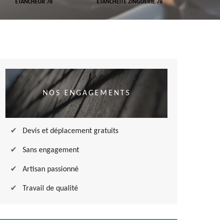
ETANCHEUR 78
ETANCHÉITÉ ZINGUERIE 78
ETANCHÉITÉ
NOS ENGAGEMENTS
Devis et déplacement gratuits
Sans engagement
Artisan passionné
Travail de qualité