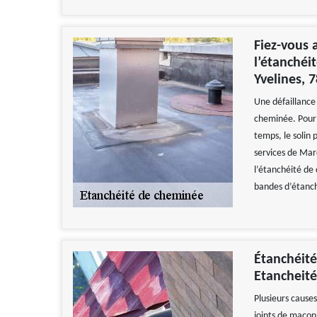
Fiez-vous 
l’étanchéi
Yvelines, 
Une défaillance
cheminée. Pour 
temps, le solin p
services de Mar
l’étanchéité de
bandes d’étanch
Étanchéité
Etancheité
Plusieurs causes
joints de maçon