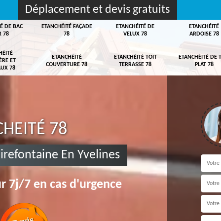
Déplacement et devis gratuits
É DE BAC
ETANCHÉITÉ FAÇADE
ETANCHÉITÉ DE
ETANCHÉITÉ
R 78
78
VELUX 78
ARDOISE 78
HÉITÉ
ETANCHÉITÉ
ETANCHÉITÉ TOIT
ETANCHÉITÉ DE 
ÈRE ET
COUVERTURE 78
TERRASSE 78
PLAT 78
UX 78
HEITÉ 78
irefontaine En Yvelines
r 7j/7 en cas d'urgence