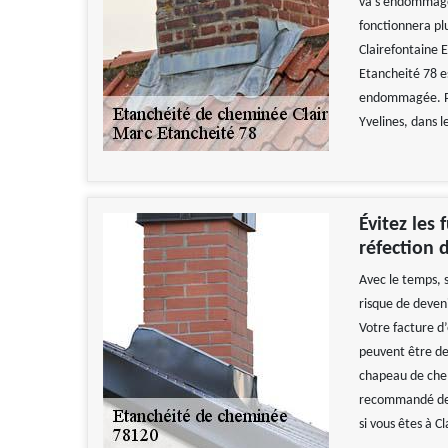
va s’endommager
fonctionnera pl
Clairefontaine 
Etancheité 78 
endommagée. Pou
Yvelines, dans l
Évitez les
réfection 
Avec le temps, s
risque de deveni
Votre facture d’
peuvent être de
chapeau de chem
recommandé de 
si vous êtes à C