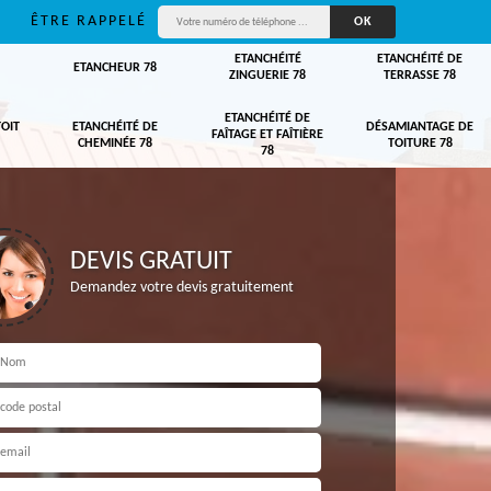
ÊTRE RAPPELÉ
ETANCHÉITÉ
ETANCHÉITÉ DE
ETANCHEUR 78
ZINGUERIE 78
TERRASSE 78
ETANCHÉITÉ DE
TOIT
ETANCHÉITÉ DE
DÉSAMIANTAGE DE
FAÎTAGE ET FAÎTIÈRE
CHEMINÉE 78
TOITURE 78
78
DEVIS GRATUIT
Demandez votre devis gratuitement