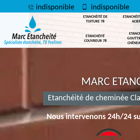
indisponible
indisponible
ETANCHÉITÉ DE
ETANCHÉIT
TOITURE 78
ACIE
ETANC
ETANCHÉITÉ
GOUTTI
COUVREUR 78
CHÉNEA
MARC ETANC
Etanchéité de cheminée Cla
Nous intervenons 24h/24 su