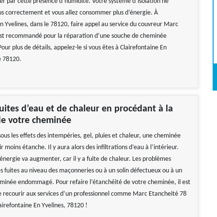
 par cette présence d’humidité. Votre système d’isolation ne
us correctement et vous allez consommer plus d’énergie. À
En Yvelines, dans le 78120, faire appel au service du couvreur Marc
est recommandé pour la réparation d’une souche de cheminée
r plus de détails, appelez-le si vous êtes à Clairefontaine En
e 78120.
 fuites d’eau et de chaleur en procédant à la
de votre cheminée
ous les effets des intempéries, gel, pluies et chaleur, une cheminée
r moins étanche. Il y aura alors des infiltrations d’eau à l’intérieur.
énergie va augmenter, car il y a fuite de chaleur. Les problèmes
s fuites au niveau des maçonneries ou à un solin défectueux ou à un
inée endommagé. Pour refaire l’étanchéité de votre cheminée, il est
recourir aux services d’un professionnel comme Marc Etancheité 78
lairefontaine En Yvelines, 78120 !