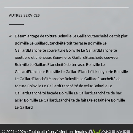
AUTRES SERVICES
Désamiantage de toiture Boinville Le Gaillard
Etanchéité de toit plat
Boinville Le Gaillard
Etanchéité toit terrasse Boinville Le
Gaillard
Etanchéité couverture Boinville Le Gaillard
Etanchéité
gouttière et chéneaux Boinville Le Gaillard
Etanchéité couvreur
Boinville Le Gaillard
Etanchéité de terrasse Boinville Le
Gaillard
Etancheur Boinville Le Gaillard
Etanchéité zinguerie Boinville
Le Gaillard
Etanchéité ardoise Boinville Le Gaillard
Etanchéité de
toiture Boinville Le Gaillard
Etanchéité de velux Boinville Le
Gaillard
Etanchéité façade Boinville Le Gaillard
Etanchéité de bac
acier Boinville Le Gaillard
Etanchéité de faîtage et faîtière Boinville
Le Gaillard
© 2021 - 2026 - Tout droit réservé
Mentions légales