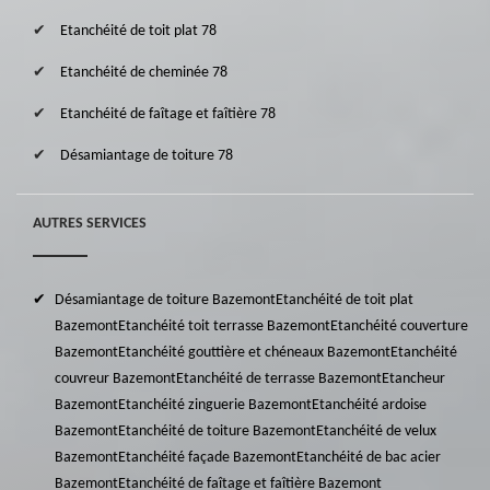
Etanchéité de toit plat 78
Etanchéité de cheminée 78
Etanchéité de faîtage et faîtière 78
Désamiantage de toiture 78
AUTRES SERVICES
Désamiantage de toiture Bazemont
Etanchéité de toit plat
Bazemont
Etanchéité toit terrasse Bazemont
Etanchéité couverture
Bazemont
Etanchéité gouttière et chéneaux Bazemont
Etanchéité
couvreur Bazemont
Etanchéité de terrasse Bazemont
Etancheur
Bazemont
Etanchéité zinguerie Bazemont
Etanchéité ardoise
Bazemont
Etanchéité de toiture Bazemont
Etanchéité de velux
Bazemont
Etanchéité façade Bazemont
Etanchéité de bac acier
Bazemont
Etanchéité de faîtage et faîtière Bazemont