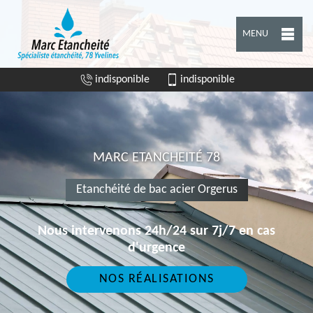
MENU
indisponible
indisponible
MARC ETANCHEITÉ 78
Etanchéité de bac acier Orgerus
Nous intervenons 24h/24 sur 7j/7 en cas
d'urgence
NOS RÉALISATIONS