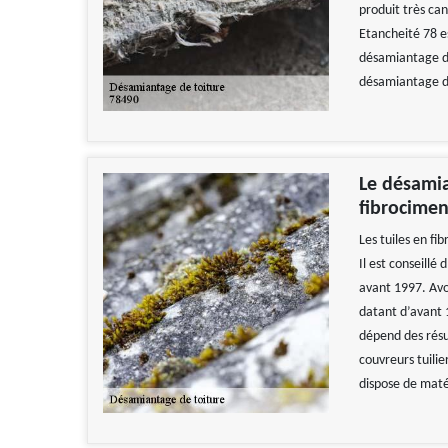
produit très can
Etancheité 78 es
désamiantage da
désamiantage de
Le désamia
fibrocimen
Les tuiles en fi
Il est conseillé
avant 1997. Avo
datant d’avant 1
dépend des résu
couvreurs tuilie
dispose de matér