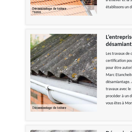
à enlever et la
établissons un d
L’entrepri
désamiant
Les travaux de 
certification po
pour être autor
Marc Etancheité
désamiantage. A
travaux avec le 
procéder à un d
vous êtes à Mon