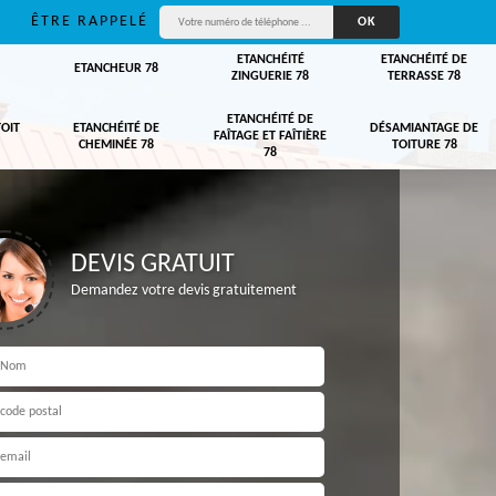
ÊTRE RAPPELÉ
ETANCHÉITÉ
ETANCHÉITÉ DE
ETANCHEUR 78
ZINGUERIE 78
TERRASSE 78
ETANCHÉITÉ DE
TOIT
ETANCHÉITÉ DE
DÉSAMIANTAGE DE
FAÎTAGE ET FAÎTIÈRE
CHEMINÉE 78
TOITURE 78
78
DEVIS GRATUIT
Demandez votre devis gratuitement