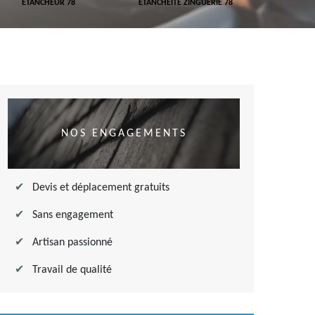
ETANCHEUR 78
ETANCHÉITÉ ZINGUERIE 78
ETANCHÉITÉ
NOS ENGAGEMENTS
Devis et déplacement gratuits
Sans engagement
Artisan passionné
Travail de qualité