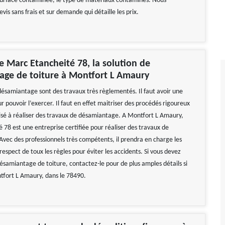
 surface contaminée, le type de matériaux contaminés. Nous
evis sans frais et sur demande qui détaille les prix.
se Marc Etancheité 78, la solution de
age de toiture à Montfort L Amaury
désamiantage sont des travaux très règlementés. Il faut avoir une
ur pouvoir l’exercer. Il faut en effet maitriser des procédés rigoureux
isé à réaliser des travaux de désamiantage. A Montfort L Amaury,
 78 est une entreprise certifiée pour réaliser des travaux de
vec des professionnels très compétents, il prendra en charge les
respect de toux les règles pour éviter les accidents. Si vous devez
ésamiantage de toiture, contactez-le pour de plus amples détails si
tfort L Amaury, dans le 78490.