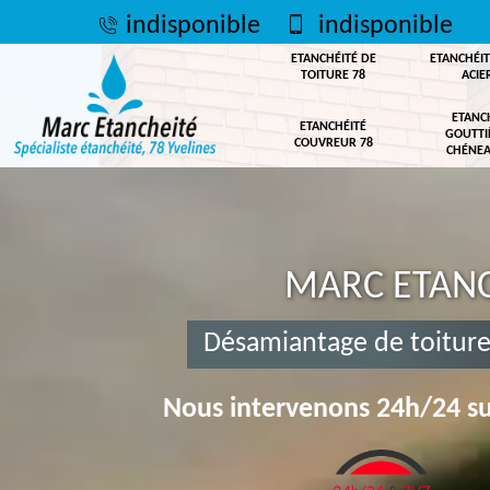
indisponible
indisponible
ETANCHÉITÉ DE
ETANCHÉIT
TOITURE 78
ACIE
ETANC
ETANCHÉITÉ
GOUTTI
COUVREUR 78
CHÉNEA
MARC ETANC
Désamiantage de toitur
Nous intervenons 24h/24 su