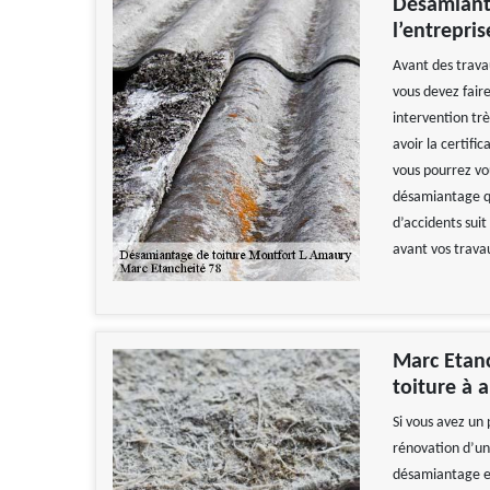
Désamianta
l’entrepri
Avant des trava
vous devez fair
intervention tr
avoir la certifi
vous pourrez vo
désamiantage qui
d’accidents sui
avant vos trava
Marc Etanc
toiture à 
Si vous avez un 
rénovation d’un
désamiantage es