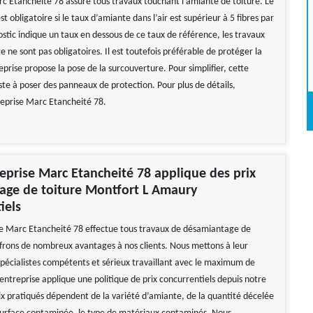
rc Etancheité 78 assure tous travaux touchant l’amiante de toiture. Le
 obligatoire si le taux d’amiante dans l’air est supérieur à 5 fibres par
gnostic indique un taux en dessous de ce taux de référence, les travaux
ne sont pas obligatoires. Il est toutefois préférable de protéger la
reprise propose la pose de la surcouverture. Pour simplifier, cette
ste à poser des panneaux de protection. Pour plus de détails,
reprise Marc Etancheité 78.
eprise Marc Etancheité 78 applique des prix
age de toiture Montfort L Amaury
iels
e Marc Etancheité 78 effectue tous travaux de désamiantage de
ffrons de nombreux avantages à nos clients. Nous mettons à leur
 spécialistes compétents et sérieux travaillant avec le maximum de
entreprise applique une politique de prix concurrentiels depuis notre
rix pratiqués dépendent de la variété d’amiante, de la quantité décelée