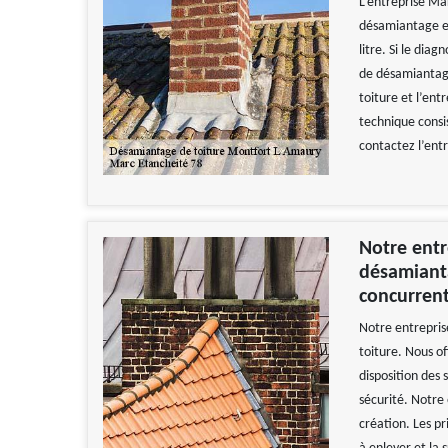
L’entreprise Ma
désamiantage est
litre. Si le dia
de désamiantage 
toiture et l’ent
technique consi
contactez l’ent
Notre entr
désamiant
concurrent
Notre entrepris
toiture. Nous o
disposition des
sécurité. Notre 
création. Les p