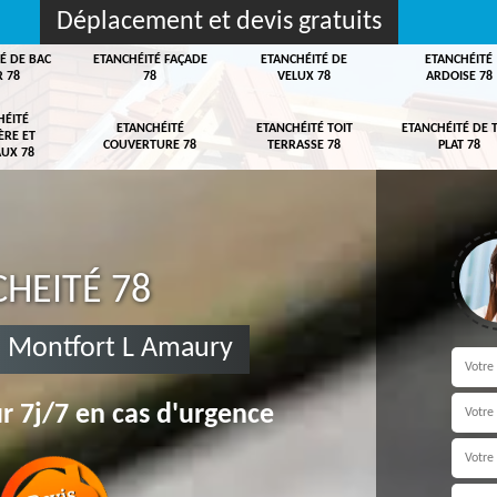
Déplacement et devis gratuits
É DE BAC
ETANCHÉITÉ FAÇADE
ETANCHÉITÉ DE
ETANCHÉITÉ
R 78
78
VELUX 78
ARDOISE 78
HÉITÉ
ETANCHÉITÉ
ETANCHÉITÉ TOIT
ETANCHÉITÉ DE 
ÈRE ET
COUVERTURE 78
TERRASSE 78
PLAT 78
UX 78
HEITÉ 78
e Montfort L Amaury
r 7j/7 en cas d'urgence