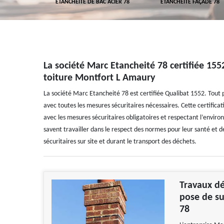
 TOITURE 78
ETANCHÉITÉ DE BAC ACIER 78
ETANCHÉITÉ FAÇADE 78
La société Marc Etancheité 78 certifiée 15
toiture Montfort L Amaury
La société Marc Etancheité 78 est certifiée Qualibat 1552. Tout p
avec toutes les mesures sécuritaires nécessaires. Cette certificat
avec les mesures sécuritaires obligatoires et respectant l’environ
savent travailler dans le respect des normes pour leur santé et d
sécuritaires sur site et durant le transport des déchets.
Travaux dé
pose de su
78