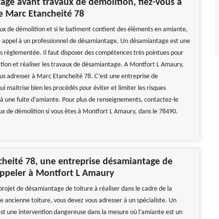
ge avant travaux de démolition, fiez-vous à
se Marc Etancheité 78
ux de démolition et si le batiment contient des éléments en amiante,
e appel à un professionnel de désamiantage. Un désamiantage est une
ès règlementée. Il faut disposer des compétences très pointues pour
cation et réaliser les travaux de désamiantage. A Montfort L Amaury,
us adresser à Marc Etancheité 78. C’est une entreprise de
 maitrise bien les procédés pour éviter et limiter les risques
t à une fuite d’amiante. Pour plus de renseignements, contactez-le
ux de démolition si vous êtes à Montfort L Amaury, dans le 78490.
heité 78, une entreprise désamiantage de
appeler à Montfort L Amaury
projet de désamiantage de toiture à réaliser dans le cadre de la
e ancienne toiture, vous devez vous adresser à un spécialiste. Un
t une intervention dangereuse dans la mesure où l’amiante est un