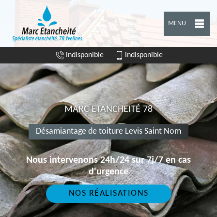
MENU
indisponible
indisponible
MARC ETANCHEITÉ 78
Désamiantage de toiture Levis Saint Nom
Nous intervenons 24h/24 sur 7j/7 en cas
d'urgence
NOS RÉALISATIONS