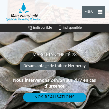
MENU
indisponible
indisponible
MARC ETANCHEITÉ 78
Désamiantage de toiture Hermeray
Nous intervenons 24h/24 sur 7j/7 en cas
d'urgence
NOS RÉALISATIONS