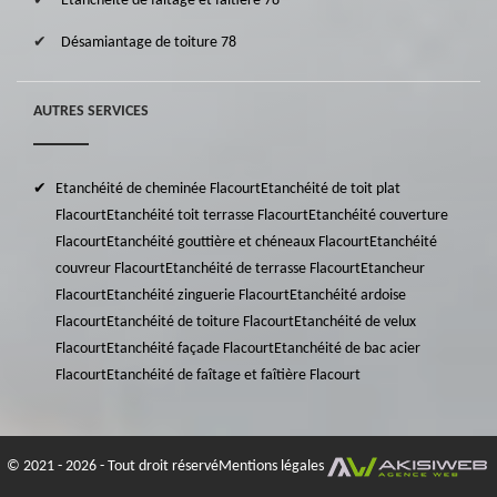
Etanchéité de faîtage et faîtière 78
Désamiantage de toiture 78
AUTRES SERVICES
Etanchéité de cheminée Flacourt
Etanchéité de toit plat
Flacourt
Etanchéité toit terrasse Flacourt
Etanchéité couverture
Flacourt
Etanchéité gouttière et chéneaux Flacourt
Etanchéité
couvreur Flacourt
Etanchéité de terrasse Flacourt
Etancheur
Flacourt
Etanchéité zinguerie Flacourt
Etanchéité ardoise
Flacourt
Etanchéité de toiture Flacourt
Etanchéité de velux
Flacourt
Etanchéité façade Flacourt
Etanchéité de bac acier
Flacourt
Etanchéité de faîtage et faîtière Flacourt
© 2021 - 2026 - Tout droit réservé
Mentions légales