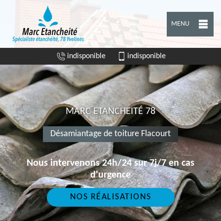
MENU
indisponible
indisponible
MARC ETANCHEITÉ 78
Désamiantage de toiture Flacourt
Nous intervenons 24h/24 sur 7j/7 en cas
d'urgence
NOS RÉALISATIONS