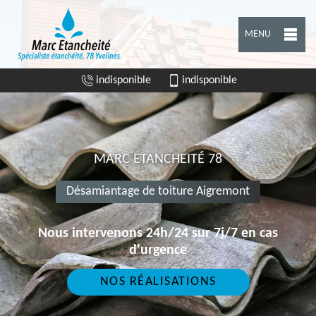
MENU
indisponible
indisponible
MARC ETANCHEITÉ 78
Désamiantage de toiture Aigremont
Nous intervenons 24h/24 sur 7j/7 en cas
d'urgence
NOS RÉALISATIONS